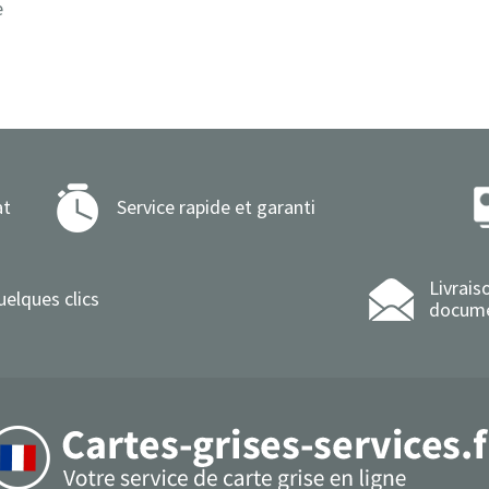
e
at
Service rapide et garanti
Livrais
uelques clics
docum